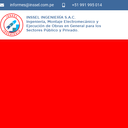
informes@inssel.com.pe
+51 991 995 014
INSSEL INGENIERÍA S.A.C.
Ingeniería, Montaje Electromecánico y
Ejecución de Obras en General para los
Sectores Público y Privado.