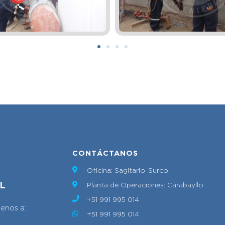
CONTÁCTANOS
Oficina: Sagitario-Surco
L
Planta de Operaciones: Carabayllo
+51 991 995 014
benos a:
+51 991 995 014